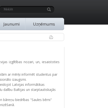
Jaunumi
Uzņēmums
jas izglītības nozari, un, iesaistoties
olām ar mērķi informēt studentus par
sionālo izaugsmi.
veidojot Latvijas informātikas
u dalību Baltijas un starptautiskajās
n bāreņu biedrības "Saules bērni"
nizēšanā.