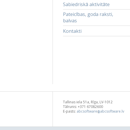
Sabiedriskā aktivitāte
Pateicības, goda raksti,
balvas
Kontakti
Tallinas iela 51a, Rīga, LV-1012
Tālrunis: +371 67082600
E-pasts:
abcsoftware
abcsoftware.lv