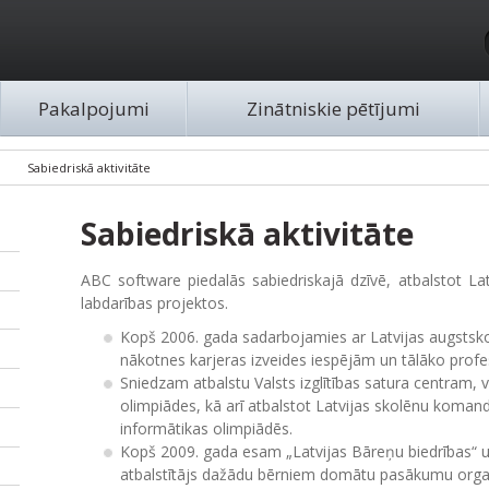
Pakalpojumi
Zinātniskie pētījumi
Sabiedriskā aktivitāte
Sabiedriskā aktivitāte
ABC software piedalās sabiedriskajā dzīvē, atbalstot Latvi
labdarības projektos.
Kopš 2006. gada sadarbojamies ar Latvijas augstsk
nākotnes karjeras izveides iespējām un tālāko profe
Sniedzam atbalstu Valsts izglītības satura centram, 
olimpiādes, kā arī atbalstot Latvijas skolēnu komand
informātikas olimpiādēs.
Kopš 2009. gada esam „Latvijas Bāreņu biedrības“ u
atbalstītājs dažādu bērniem domātu pasākumu orga